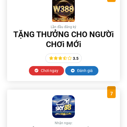
Lần đầu đăng ký
TẶNG THƯỞNG CHO NGƯỜi
CHƠi MỚi
3.5
Chơi ngay
Đánh giá
7
Nhận ngay: