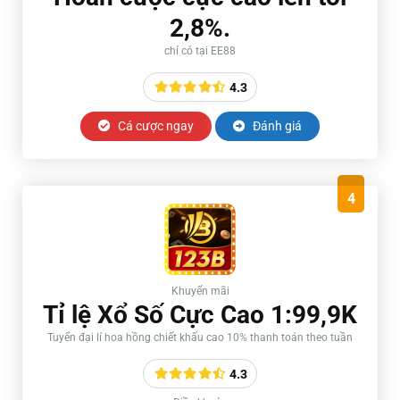
2,8%.
chỉ có tại EE88
4.3
Cá cược ngay
Đánh giá
4
Khuyến mãi
Tỉ lệ Xổ Số Cực Cao 1:99,9K
Tuyển đại lí hoa hồng chiết khấu cao 10% thanh toán theo tuần
4.3