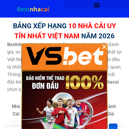
BẢNG XẾP HẠNG
10 NHÀ CÁI UY
TÍN NHẤT VIỆT NAM
NĂM 2026
×
Bestnhacai
là một trong những website cung cấp đánh
giá, so sánh và xếp hạng Top 10
Nhà Cái Uy Tín
Nhất tại
Việt Nam & Thế giới. Tất cả đánh giá của chúng tôi đều
là những chuyên gia lựa chọn và hoàn toàn khách quan.
Thông tin về nhà cái và các chương trình khuyến mãi
đặc biệt Top 10 nhà cái uy tín hàng đầu do
Bestnhacai
chọn lựa tổng hợp mới nhất
Nhà
Khuyến Mãi
Xếp
Đánh
Cái
Hạng
Giá