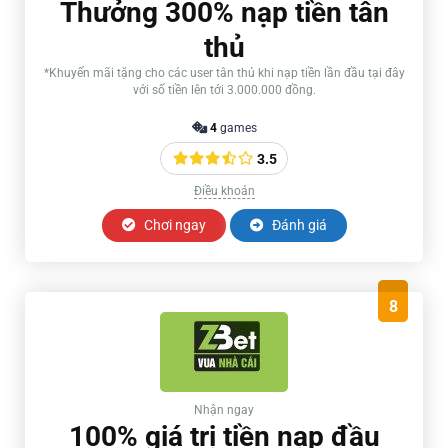
Thưởng 300% nạp tiền tân
thủ
*Khuyến mãi tặng cho các user tân thủ khi nạp tiền lần đầu tại đây
với số tiền lên tới 3.000.000 đồng.
4
games
3.5
Điều khoản
Chơi ngay
Đánh giá
8
Nhận ngay
100% giá trị tiền nạp đầu