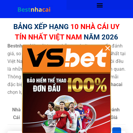
BẢNG XẾP HẠNG
10 NHÀ CÁI UY
TÍN NHẤT VIỆT NAM
NĂM 2026
×
Bestnhacai
là một trong những website cung cấp đánh
giá, so sánh và xếp hạng Top 10
Nhà Cái Uy Tín
Nhất tại
Việt Nam & Thế giới. Tất cả đánh giá của chúng tôi đều
là những chuyên gia lựa chọn và hoàn toàn khách quan.
Thông tin về nhà cái và các chương trình khuyến mãi
đặc biệt Top 10 nhà cái uy tín hàng đầu do
Bestnhacai
chọn lựa tổng hợp mới nhất
Nhà
Khuyến Mãi
Xếp
Đánh
Cái
Hạng
Giá