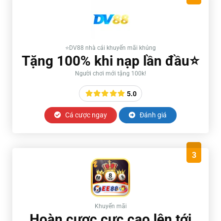
⭐️DV88 nhà cái khuyến mãi khủng
Tặng 100% khi nạp lần đầu⭐️
Người chơi mới tặng 100k!
5.0
Cá cược ngay
Đánh giá
3
Khuyến mãi
Hoàn cược cực cao lên tới