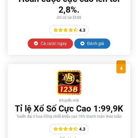
2,8%.
chỉ có tại EE88
4.3
Cá cược ngay
Đánh giá
4
Khuyến mãi
Tỉ lệ Xổ Số Cực Cao 1:99,9K
Tuyển đại lí hoa hồng chiết khấu cao 10% thanh toán theo tuần
4.3