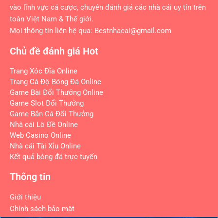
vào lĩnh vực cá cược, chuyên đánh giá các nhà cái uy tín trên
toàn Việt Nam & Thế giới.
Mọi thông tin liên hệ qua: Bestnhacai
@gmail.com
Chủ đề đánh giá Hot
Trang Xóc Đĩa Online
Trang Cá Độ Bóng Đá Online
Game Bài Đổi Thưởng Online
Game Slot Đổi Thưởng
Game Bắn Cá Đổi Thưởng
Nhà cái Lô Đề Online
Web Casino Online
Nhà cái Tài Xỉu Online
Kết quả bóng đá trực tuyến
Thông tin
Giới thiệu
Chính sách bảo mật