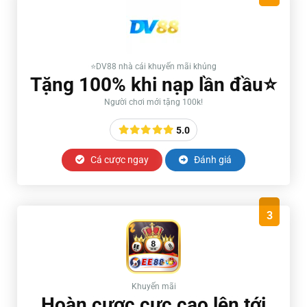
⭐️DV88 nhà cái khuyến mãi khủng
Tặng 100% khi nạp lần đầu⭐️
Người chơi mới tặng 100k!
5.0
Cá cược ngay
Đánh giá
3
Khuyến mãi
Hoàn cược cực cao lên tới