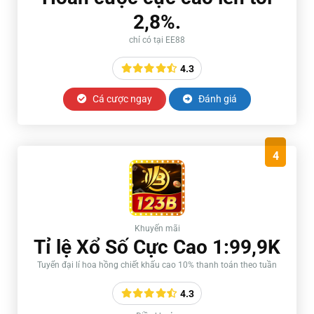
2,8%.
chỉ có tại EE88
4.3
Cá cược ngay
Đánh giá
4
Khuyến mãi
Tỉ lệ Xổ Số Cực Cao 1:99,9K
Tuyển đại lí hoa hồng chiết khấu cao 10% thanh toán theo tuần
4.3