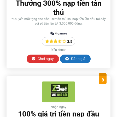
Thưởng 300% nạp tiền tân
thủ
*Khuyến mãi tặng cho các user tân thủ khi nạp tiền lần đầu tại đây
với số tiền lên tới 3.000.000 đồng.
4
games
3.5
Điều khoản
Chơi ngay
Đánh giá
8
Nhận ngay
100% giá trị tiền nạp đầu