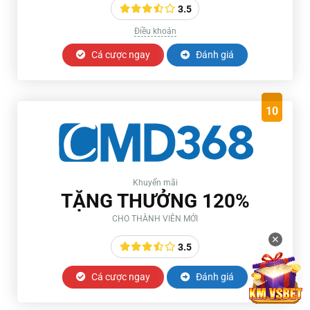
3.5
Điều khoản
Cá cược ngay
Đánh giá
10
Khuyến mãi
TẶNG THƯỞNG 120%
CHO THÀNH VIÊN MỚI
✕
3.5
Cá cược ngay
Đánh giá