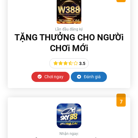
Lần đầu đăng ký
TẶNG THƯỞNG CHO NGƯỜi
CHƠi MỚi
3.5
Chơi ngay
Đánh giá
7
Nhận ngay: