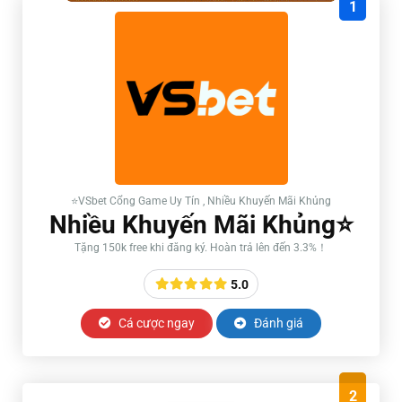
1
⭐️VSbet Cổng Game Uy Tín , Nhiều Khuyến Mãi Khủng
Nhiều Khuyến Mãi Khủng⭐️
Tặng 150k free khi đăng ký. Hoàn trả lên đến 3.3%！
5.0
Cá cược ngay
Đánh giá
2