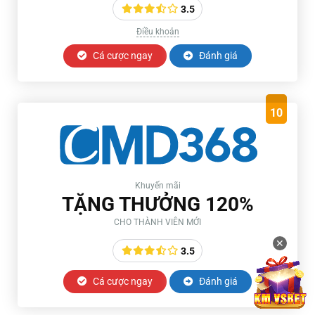
3.5
Điều khoản
Cá cược ngay
Đánh giá
10
Khuyến mãi
TẶNG THƯỞNG 120%
CHO THÀNH VIÊN MỚI
✕
3.5
Cá cược ngay
Đánh giá