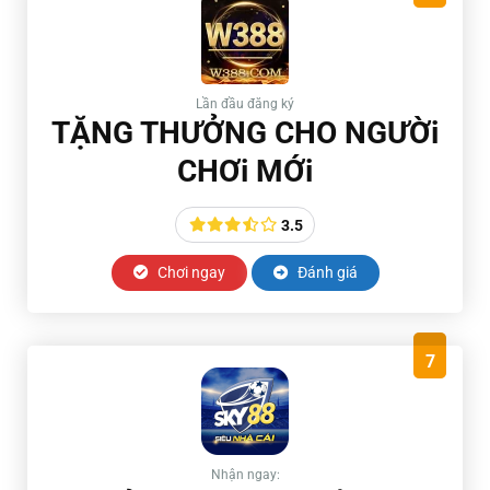
Lần đầu đăng ký
TẶNG THƯỞNG CHO NGƯỜi
CHƠi MỚi
3.5
Chơi ngay
Đánh giá
7
Nhận ngay: