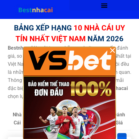
BẢNG XẾP HẠNG
10 NHÀ CÁI UY
TÍN NHẤT VIỆT NAM
NĂM 2026
×
Bestnhacai
là một trong những website cung cấp đánh
giá, so sánh và xếp hạng Top 10
Nhà Cái Uy Tín
Nhất tại
Việt Nam & Thế giới. Tất cả đánh giá của chúng tôi đều
là những chuyên gia lựa chọn và hoàn toàn khách quan.
Thông tin về nhà cái và các chương trình khuyến mãi
đặc biệt Top 10 nhà cái uy tín hàng đầu do
Bestnhacai
chọn lựa tổng hợp mới nhất
Nhà
Khuyến Mãi
Xếp
Đánh
Cái
Hạng
Giá