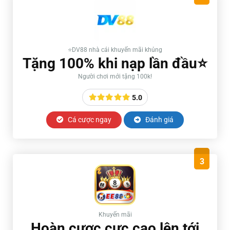
⭐️DV88 nhà cái khuyến mãi khủng
Tặng 100% khi nạp lần đầu⭐️
Người chơi mới tặng 100k!
5.0
Cá cược ngay
Đánh giá
3
Khuyến mãi
Hoàn cược cực cao lên tới