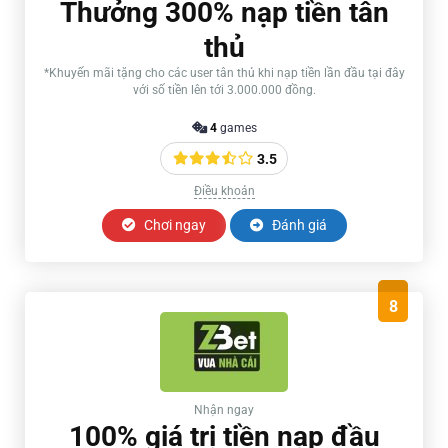
Thưởng 300% nạp tiền tân
thủ
*Khuyến mãi tặng cho các user tân thủ khi nạp tiền lần đầu tại đây
với số tiền lên tới 3.000.000 đồng.
4
games
3.5
Điều khoản
Chơi ngay
Đánh giá
8
Nhận ngay
100% giá trị tiền nạp đầu