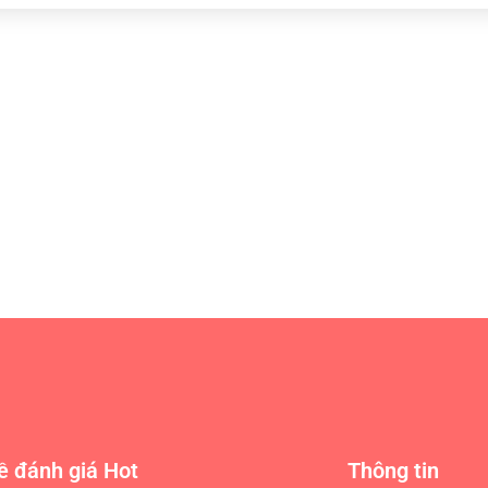
ề đánh giá Hot
Thông tin