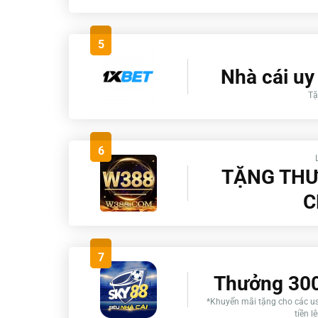
5
Nhà cái uy
Tặ
6
TẶNG THƯ
C
7
Thưởng 300
*Khuyến mãi tặng cho các use
tiền l