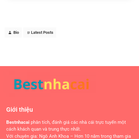
Bio
Latest Posts
Giới thiệu
Bestnhacai
phân tích, đánh giá các nhà cái trực tuyến một
cách khách quan và trung thực nhất.
Với chuyên gia: Ngô Anh Khoa – Hơn 10 năm trong tham gia