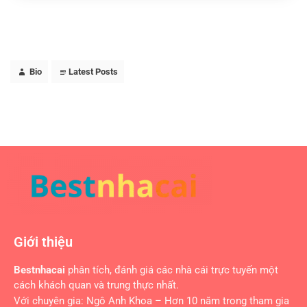
Bio
Latest Posts
Giới thiệu
Bestnhacai
phân tích, đánh giá các nhà cái trực tuyến một
cách khách quan và trung thực nhất.
Với chuyên gia: Ngô Anh Khoa – Hơn 10 năm trong tham gia